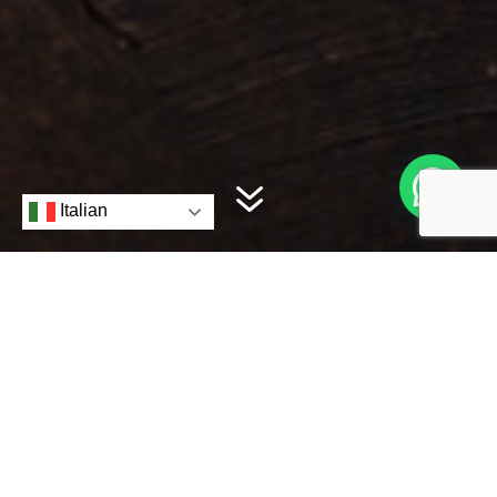
7
Apri Chat
Italian
Artigianalità
Un’arte tramandata di generazione in
generazione