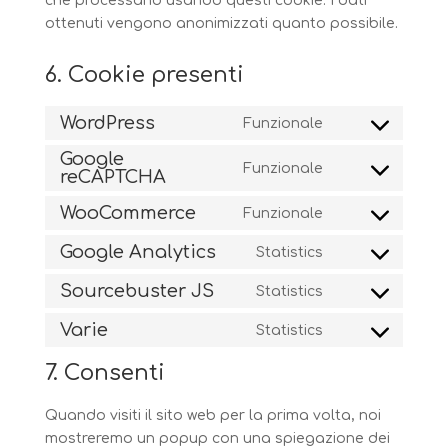
che processano usando questi cookie. I dati
ottenuti vengono anonimizzati quanto possibile.
6. Cookie presenti
WordPress
Funzionale
Consent
Google
to
Funzionale
reCAPTCHA
Consent
service
to
wordpress
WooCommerce
Funzionale
Consent
service
to
google-
Google Analytics
Statistics
Consent
service
recaptcha
to
Sourcebuster JS
Statistics
woocommerce
Consent
service
to
Varie
Statistics
google-
Consent
service
analytics
to
7. Consenti
sourcebuster-
service
js
varie
Quando visiti il sito web per la prima volta, noi
mostreremo un popup con una spiegazione dei