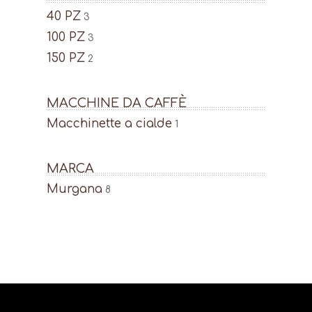
prodotto
40 PZ
3
100 PZ
3
150 PZ
2
MACCHINE DA CAFFÈ
Macchinette a cialde
1
MARCA
Murgana
8