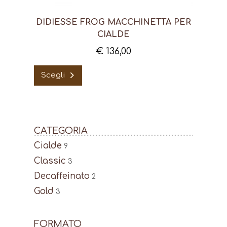
DIDIESSE FROG MACCHINETTA PER
CIALDE
€
136,00
Questo
Scegli
prodotto
ha
più
varianti.
Le
CATEGORIA
opzioni
Cialde
9
possono
Classic
3
essere
Decaffeinato
2
scelte
Gold
3
nella
pagina
del
FORMATO