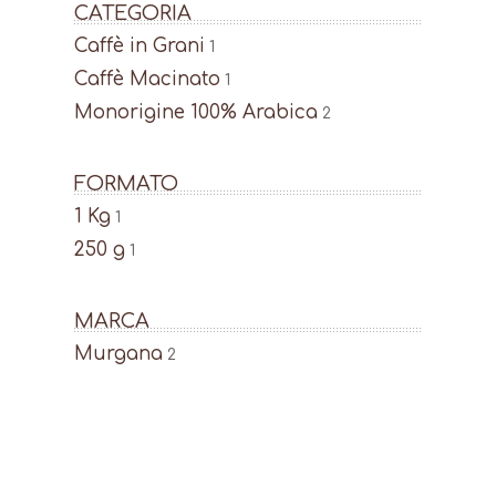
CATEGORIA
Caffè in Grani
1
Caffè Macinato
1
Monorigine 100% Arabica
2
FORMATO
1 Kg
1
250 g
1
MARCA
Murgana
2