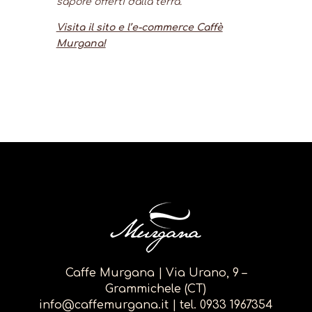
sapore offerti dalla terra.
Visita il sito e l’e-commerce Caffè
Murgana!
Caffe Murgana | Via Urano, 9 –
Grammichele (CT)
info@caffemurgana.it
| tel.
0933 1967354