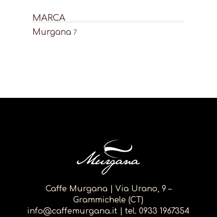
MARCA
Murgana
7
Caffe Murgana | Via Urano, 9 –
Grammichele (CT)
info@caffemurgana.it
| tel.
0933 1967354