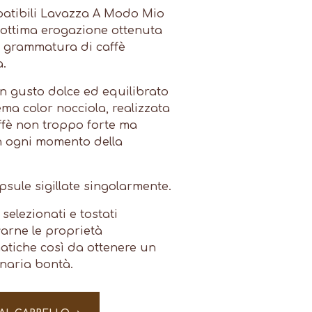
patibili Lavazza A Modo Mio
l’ottima erogazione ottenuta
a grammatura di caffè
a.
un gusto dolce ed equilibrato
ma color nocciola, realizzata
ffè non troppo forte ma
n ogni momento della
psule sigillate singolarmente.
 selezionati e tostati
arne le proprietà
atiche così da ottenere un
inaria bontà.