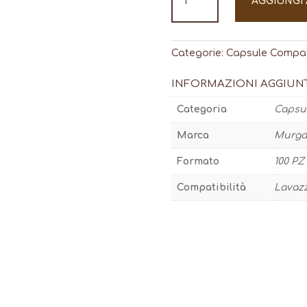
AGGIUNGI
A
Modo
Mio
CLASSIC
Categorie:
Capsule Compati
100
pz
INFORMAZIONI AGGIUN
-
Categoria
Capsul
capsule
compatibili
Marca
Murga
quantità
Formato
100 PZ
Compatibilità
Lavaz