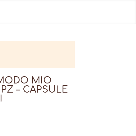
 MODO MIO
 PZ – CAPSULE
I