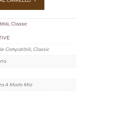
 AL CARRELLO
bili
,
Classic
TIVE
e Compatibili, Classic
na
za A Modo Mio