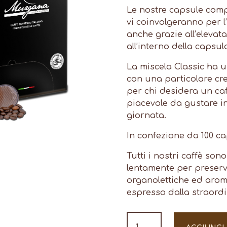
Le nostre capsule com
vi coinvolgeranno per 
anche grazie all’elevat
all’interno della capsul
La miscela Classic ha 
con una particolare cre
per chi desidera un ca
piacevole da gustare i
giornata.
In confezione da 100 ca
Tutti i nostri caffè sono
lentamente per preserv
organolettiche ed arom
espresso dalla straord
Lavazza