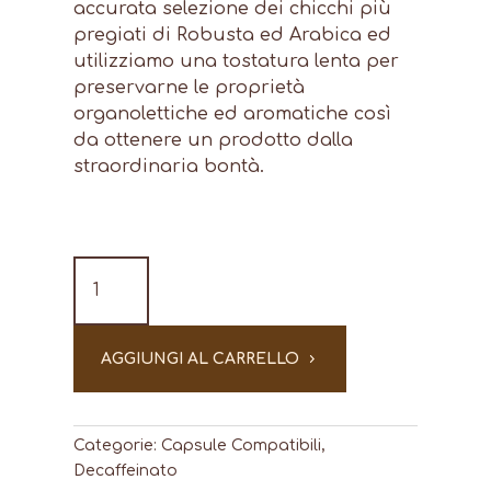
accurata selezione dei chicchi più
pregiati di Robusta ed Arabica ed
utilizziamo una tostatura lenta per
preservarne le proprietà
organolettiche ed aromatiche così
da ottenere un prodotto dalla
straordinaria bontà.
Nespresso
DECAFFEINATO
40
pz
AGGIUNGI AL CARRELLO
-
capsule
compatibili
quantità
Categorie:
Capsule Compatibili
,
Decaffeinato